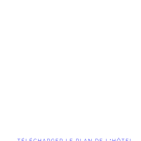
Découvrez nos chambres
Hébergements PMR
TÉLÉCHARGER LE PLAN DE L’HÔTEL